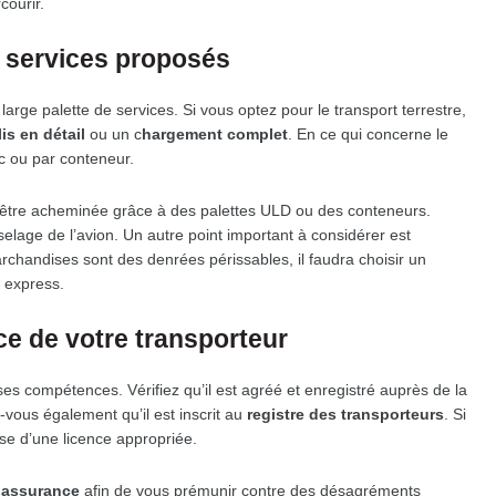
courir.
s services proposés
arge palette de services. Si vous optez pour le transport terrestre,
is en détail
ou un c
hargement complet
. En ce qui concerne le
ac ou par conteneur.
t être acheminée grâce à des palettes ULD ou des conteneurs.
elage de l’avion. Un autre point important à considérer est
rchandises sont des denrées périssables, il faudra choisir un
n express.
ce de votre transporteur
r ses compétences. Vérifiez qu’il est agréé et enregistré auprès de la
vous également qu’il est inscrit au
registre des transporteurs
. Si
pose d’une licence appropriée.
’assurance
afin de vous prémunir contre des désagréments